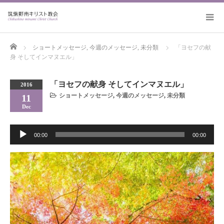
Home
ショートメッセージ
,
今週のメッセージ
,
未分類
「ヨセフの献
身 そしてインマヌエル」
「ヨセフの献身 そしてインマヌエル」
2016
ショートメッセージ
,
今週のメッセージ
,
未分類
11
Dec
音
00:00
00:00
声
プ
レ
ー
ヤ
ー