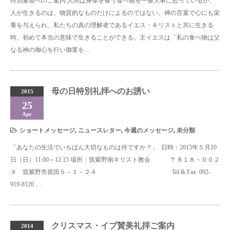
特別集会へのご案内 人間は身体を養う食べ物を一番大事に思っているが、
人が生きるのは、物質的なものだけによるのではない。神の言葉で心にも栄
養を与えられ、私たちの真の理解者であるイエス・キリストと共に生きる
時、初めて本当の意味で生きることができる。主イエスは「私の食べ物は父
なる神の御心を行い御業を…
母の日特別礼拝へのお誘い
2015
25
Apr
ショートメッセージ
,
ニュースレター
,
今週のメッセージ
,
未分類
「あなたの生活でいちばん大切なものは何ですか？」 日時：2015年５月10
日（日）11:00～12:15 場所：筑紫野南キリスト教会 〒８１８－００２
４ 筑紫野市原田５－１－２４ Tel & Fax 092-
919-8120 …
クリスマス・イブ賛美礼拝ご案内
2014