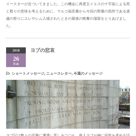
イースターが近づいてきました。この機会に再度主イエスの十字架による死
と甦りの意味を考えるために、マルコ福音書から今回の聖書の箇所である過
越の祭りにエレサレム入城されたときの最後の晩餐の場面をとりあげまし
た。
ヨブの悲哀
2018
26
Feb
ショートメッセージ
,
ニュースレター
,
今週のメッセージ
ヨブ記は数々の災難に遭遇し苦しみつつも、義人ヨブが神に回答を求める話