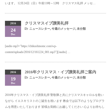
います。 12月24日（日）午前11時～12時 クリスマス礼拝 メッセ…
クリスマスイブ讃美礼拝
2016
ニュースレター
,
今週のメッセージ
,
未分類
24
Dec
[audio mp3="https://chikushinomc.com/wp-
content/uploads/2016/12/161224_001.mp3"][/audio] …
2016年クリスマス・イブ讃美礼拝ご案内
2016
ニュースレター
,
今週のメッセージ
,
未分類
19
Dec
2016年クリスマス・イブ讃美礼拝 聖歌隊と共にクリスマスキャロルを歌い
ながら イエスキリストのご誕生を祝います 教会では以下のようなプログラ
ムを用意いたしております 皆様お気軽にお越してください 心よりお待ちし