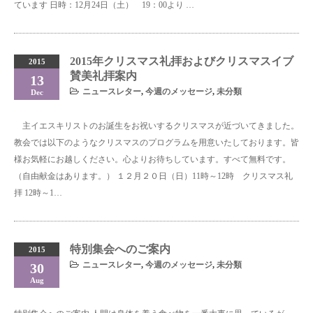
ています 日時：12月24日（土） 19：00より …
2015年クリスマス礼拝およびクリスマスイブ
2015
賛美礼拝案内
13
ニュースレター
,
今週のメッセージ
,
未分類
Dec
主イエスキリストのお誕生をお祝いするクリスマスが近づいてきました。
教会では以下のようなクリスマスのプログラムを用意いたしております。皆
様お気軽にお越しください。心よりお待ちしています。すべて無料です。
（自由献金はあります。） １２月２０日（日）11時～12時 クリスマス礼
拝 12時～1…
特別集会へのご案内
2015
ニュースレター
,
今週のメッセージ
,
未分類
30
Aug