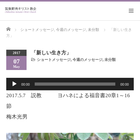
Home
ショートメッセージ
,
今週のメッセージ
,
未分類
「新しい生き
方」
「新しい生き方」
2017
ショートメッセージ
,
今週のメッセージ
,
未分類
07
May
音
00:00
00:00
声
プ
2017.5.7 説教 ヨハネによる福音書20章1～16
レ
節
ー
梅木光男
ヤ
ー