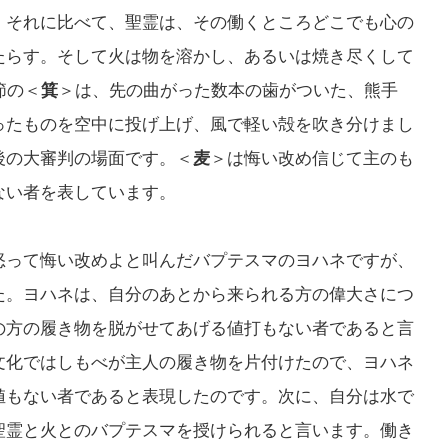
。それに比べて、聖霊は、その働くところどこでも心の
たらす。そして火は物を溶かし、あるいは焼き尽くして
節の＜
箕
＞は、先の曲がった数本の歯がついた、熊手
ったものを空中に投げ上げ、風で軽い殻を吹き分けまし
後の大審判の場面です。＜
麦
＞は悔い改め信じて主のも
ない者を表しています。
怒って悔い改めよと叫んだバプテスマのヨハネですが、
た。ヨハネは、自分のあとから来られる方の偉大さにつ
の方の履き物を脱がせてあげる値打もない者であると言
文化ではしもべが主人の履き物を片付けたので、ヨハネ
値もない者であると表現したのです。次に、自分は水で
聖霊と火とのバプテスマを授けられると言います。働き