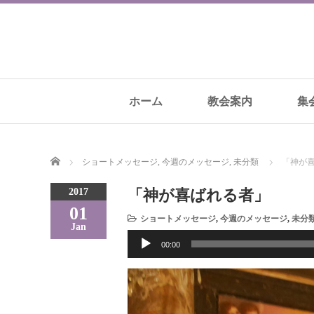
ホーム
教会案内
集
Home
ショートメッセージ
,
今週のメッセージ
,
未分類
「神が
2017
「神が喜ばれる者」
01
ショートメッセージ
,
今週のメッセージ
,
未分
Jan
音
00:00
声
プ
レ
ー