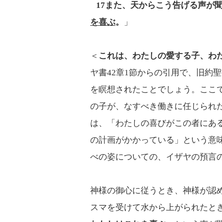
17
また、天からこう告げる声が
を喜ぶ
。
」
＜
これは、わたしの愛する子、わ
ヤ書42章1節からの引用で、旧約
を瞑想されたことでしょう。ここ
の子が、なすべき働きに任じられ
は、「わたしの喜びがこの者にあ
の計画がかかっている」という意
べの姿についての、イザヤの預言の
神様の御心に従うとき、神様が認
スマを受けて水から上がられたと