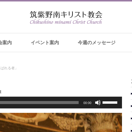
会案内
イベント案内
今週のメッセージ
喜ばれる者」
類
ボ
00:00
リ
ュ
ー
ム