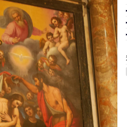
調
節
に
は
上
下
矢
印
キ
ー
を
使
っ
て
く
だ
さ
い。