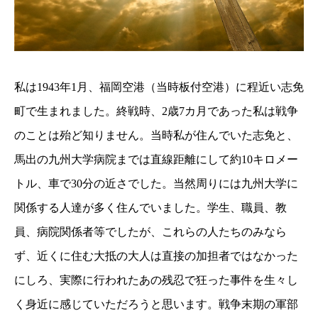
私は
1943
年
1
月、福岡空港（当時板付空港）に程近い志免
町で生まれました。終戦時、
2
歳
7
カ月であった私は戦争
のことは殆ど知りません。当時私が住んでいた志免と、
馬出の九州大学病院までは直線距離にして約
10
キロメー
トル、車で
30
分の近さでした。当然周りには九州大学に
関係する人達が多く住んでいました。学生、職員、教
員、病院関係者等でしたが、これらの人たちのみなら
ず、近くに住む大抵の大人は直接の加担者ではなかった
にしろ、実際に行われたあの残忍で狂った事件を生々し
く身近に感じていただろうと思います。戦争末期の軍部