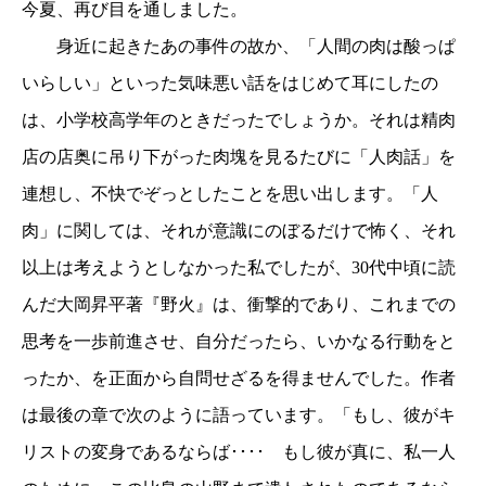
今夏、再び目を通しました。
身近に起きたあの事件の故か、「人間の肉は酸っぱ
いらしい」といった気味悪い話をはじめて耳にしたの
は、小学校高学年のときだったでしょうか。それは精肉
店の店奥に吊り下がった肉塊を見るたびに「人肉話」を
連想し、不快でぞっとしたことを思い出します。「人
肉」に関しては、それが意識にのぼるだけで怖く、それ
以上は考えようとしなかった私でしたが、
30
代中頃に読
んだ大岡昇平著『野火』は、衝撃的であり、これまでの
思考を一歩前進させ、自分だったら、いかなる行動をと
ったか、を正面から自問せざるを得ませんでした。作者
は最後の章で次のように語っています。「もし、彼がキ
リストの変身であるならば････ もし彼が真に、私一人