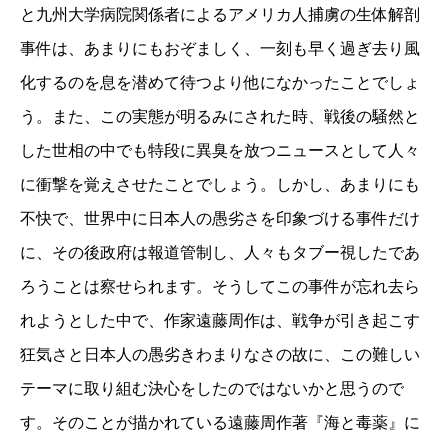
と九州大学病院関係者によるアメリカ人捕虜の生体解剖
事件は、あまりにもおぞましく、一刻も早く過ぎ去り風
化するのを息を潜めて待つより他になかったことでしょ
う。また、この実態が明るみにされた時、戦後の騒然と
した世相の中でも特段に異臭を放つニュースとして人々
に衝撃を覚えさせたことでしょう。しかし、あまりにも
不快で、世界中に日本人の愚劣さを印象づける事件だけ
に、その後政府は報道管制し、人々もタブー視したであ
ろうことは察せられます。そうしてこの事件が忘れ去ら
れようとした中で、作家遠藤周作は、戦争が引き起こす
狂気さと日本人の愚劣きわまりなさの故に、この難しい
テーマに取り組む決心をしたのではないかと思うので
す。そのことが描かれている遠藤周作著『海と毒薬』に