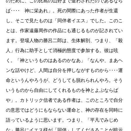
のために、この比島の山野まで遣わされたのであるなら
ば････ 神に栄あれ」。死の間際にあった作者が生還
し、そこで見たものは「同伴者イエス」でした。このこ
とは、作家遠藤周作の作品にも通じるものが記されてい
ます。登場人物の勝呂二郎は、生体解剖、つまり、「殺
人」行為に助手として消極的態度で参加する。彼は呟
く。「神というものはあるのかなあ」「なんや、まあヘ
ンな話やけど、人間は自分を押しながすものから････運
命というんやろうが、どうしても脱れられんやろ。そう
いうものから自由にしてくれるものを神とよぶならば
や」。カトリック信者である作者は、このところで自分
の意思ではどうにもならない運命と、神の存在を同時に
語っているように思います。つまり、「平凡でみじめ
な」勝呂にイエス様が「同伴」してくださることが暗示