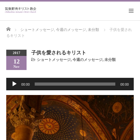
Home
ショートメッセージ
,
今週のメッセージ
,
未分類
子供を愛され
るキリスト
子供を愛されるキリスト
2017
ショートメッセージ
,
今週のメッセージ
,
未分類
12
Nov
音
00:00
00:00
声
プ
レ
ー
ヤ
ー