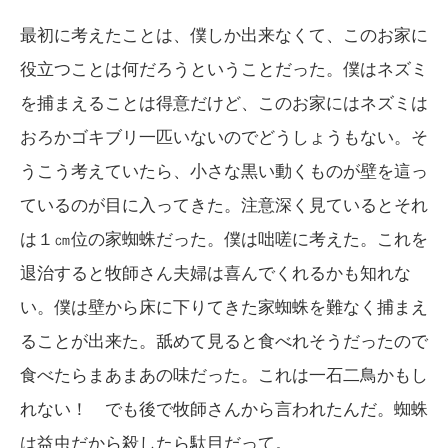
最初に考えたことは、僕しか出来なくて、このお家に
役立つことは何だろうということだった。僕はネズミ
を捕まえることは得意だけど、このお家にはネズミは
おろかゴキブリ一匹いないのでどうしょうもない。そ
うこう考えていたら、小さな黒い動くものが壁を這っ
ているのが目に入ってきた。注意深く見ているとそれ
は１㎝位の家蜘蛛だった。僕は咄嗟に考えた。これを
退治すると牧師さん夫婦は喜んでくれるかも知れな
い。僕は壁から床に下りてきた家蜘蛛を難なく捕まえ
ることが出来た。舐めて見ると食べれそうだったので
食べたらまあまあの味だった。これは一石二鳥かもし
れない！ でも後で牧師さんから言われたんだ。蜘蛛
は益虫だから殺したら駄目だって。