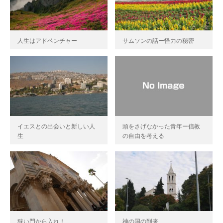
人生はアドベンチャー
サムソンの話ー怪力の秘密
イエスとの出会いと新しい人
頭をさげなかった青年ー信教
生
の自由を考える
狭い門から入れ！
神の国の到来