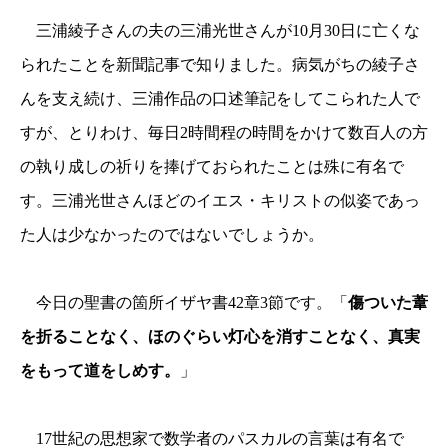
三浦綾子さんの夫の三浦光世さんが
10
月
30
日に亡くな
られたことを新聞記事で知りました。病気がちの綾子さ
んを支え続け、三浦作品の口述筆記をしてこられた人で
すが、とりわけ、毎日
2
時間程の時間をかけて数百人の方
の執り成しの祈りを捧げておられたことは殊に有名で
す。三浦光世さんほどのイエス・キリストの似姿であっ
た人は少なかったのではないでしょうか。
今日の聖書の箇所イザヤ書
42
章
3
節です。「
傷ついた葦
を折ることなく、ほのぐらい灯心を消すことなく、真実
」
をもって道をしめす。
17
世紀の思想家で数学者のパスカルの言葉は有名で