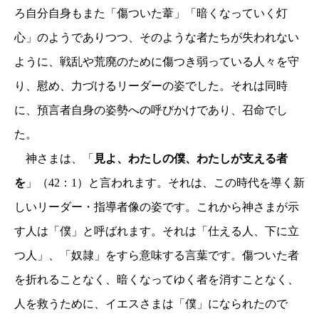
ろ自分自身もまた「傷ついた葦」「暗くなっていく灯
心」のようでありつつ、そのような者たちが失われない
ように、戦乱や荒廃のために傷つき弱っている人々を守
り、慰め、力づけるリーダーの姿でした。それは同時
に、預言者自身の姿勢への呼びかけであり、召命でし
た。
神さまは、「
見よ、わたしの僕、わたしが支える者
を
」（
42
：
1
）と言われます。それは、この時代を導く新
しいリーダー・指導者像の姿です。これから神さまが示
す人は「僕」と呼ばれます。それは「仕える人、下に立
つ人」、「奴隷」をすら意味する言葉です。傷ついた者
を折れることなく、暗くなってゆく者を消すことなく、
人を救うために、イエスさまは「僕」になられたので