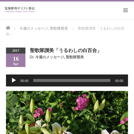
Home
今週のメッセージ
,
聖歌隊賛美
聖歌隊讃美「うるわしの白百
合」
聖歌隊讃美「うるわしの白百合」
2017
今週のメッセージ
,
聖歌隊賛美
16
Apr
音
00:00
00:00
声
プ
レ
ー
ヤ
ー