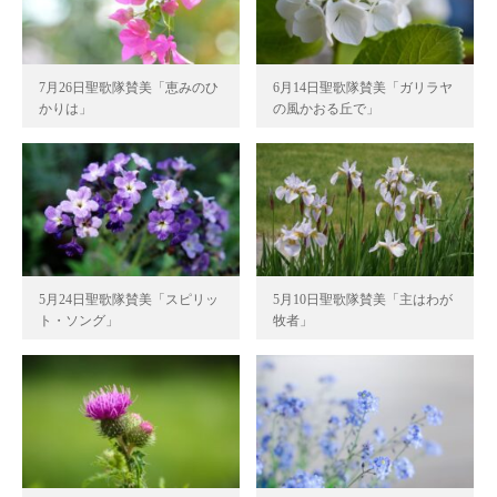
7月26日聖歌隊賛美「恵みのひ
6月14日聖歌隊賛美「ガリラヤ
かりは」
の風かおる丘で」
5月24日聖歌隊賛美「スピリッ
5月10日聖歌隊賛美「主はわが
ト・ソング」
牧者」