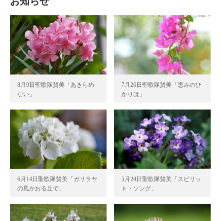
お知らせ
8月9日聖歌隊賛美「あきらめ
7月26日聖歌隊賛美「恵みのひ
ない」
かりは」
6月14日聖歌隊賛美「ガリラヤ
5月24日聖歌隊賛美「スピリッ
の風かおる丘で」
ト・ソング」