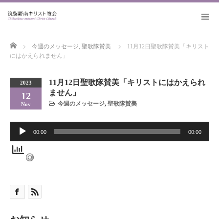
Home
今週のメッセージ
,
聖歌隊賛美
11月12日聖歌隊賛美「キリスト
にはかえられません」
11月12日聖歌隊賛美「キリストにはかえられ
2023
ません」
12
今週のメッセージ
,
聖歌隊賛美
Nov
音
00:00
00:00
声
プ
レ
ー
ヤ
ー