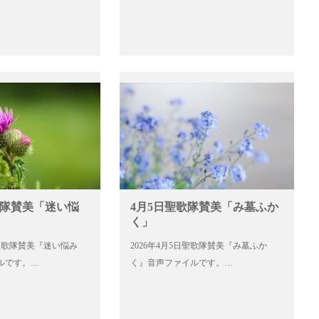
歌隊賛美「迷い悩
4月5日聖歌隊賛美「み墓ふか
く」
9日聖歌隊賛美『迷い悩み
2026年4月5日聖歌隊賛美『み墓ふか
ルです。…
く』音声ファイルです。…