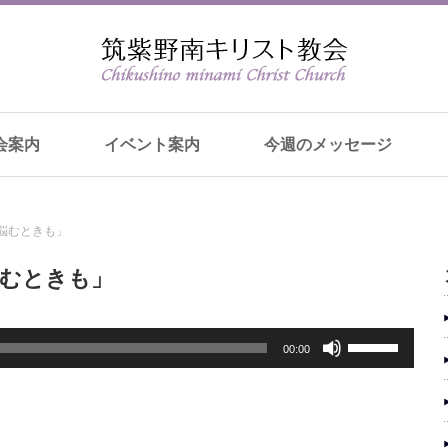
会案内
イベント案内
今週のメッセージ
悩むときも」
悩むときも」
ボ
00:00
リ
ュ
ー
ム