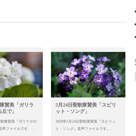
調
節
に
は
上
下
矢
印
キ
ー
を
使
っ
て
く
歌隊賛美「ガリラ
5月24日聖歌隊賛美「スピリ
だ
る丘で」
ット・ソング」
さ
い。
日聖歌隊賛美『ガリラヤの
2026年5月24日聖歌隊賛美『スピリッ
』音声ファイルです。…
ト・ソング』音声ファイルです。…