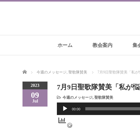
ホーム
教会案内
集
Home
今週のメッセージ
,
聖歌隊賛美
7月9日聖歌隊賛美「私が
2023
7月9日聖歌隊賛美「私が
09
今週のメッセージ
,
聖歌隊賛美
Jul
音
00:00
声
プ
レ
ー