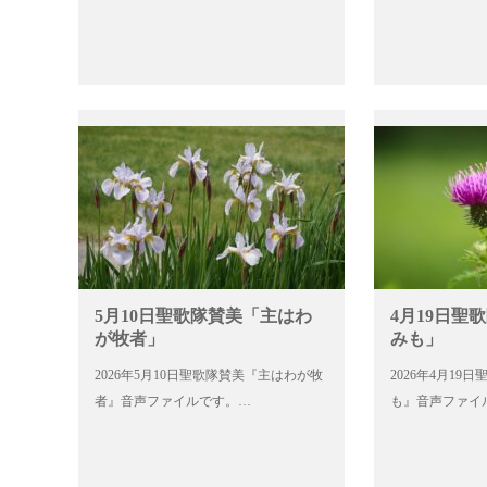
5月10日聖歌隊賛美「主はわ
4月19日聖
が牧者」
みも」
2026年5月10日聖歌隊賛美『主はわが牧
2026年4月1
者』音声ファイルです。…
も』音声ファイ