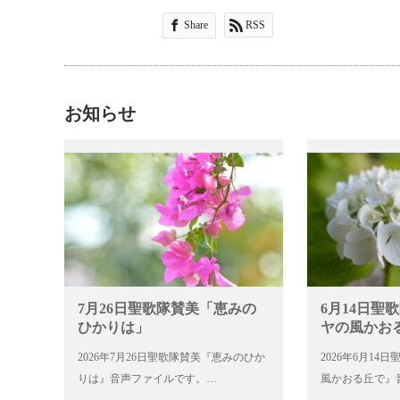
ヤ
ー
Share
RSS
お知らせ
7月26日聖歌隊賛美「恵みの
6月14日聖
ひかりは」
ヤの風かお
2026年7月26日聖歌隊賛美『恵みのひか
2026年6月14
りは』音声ファイルです。…
風かおる丘で