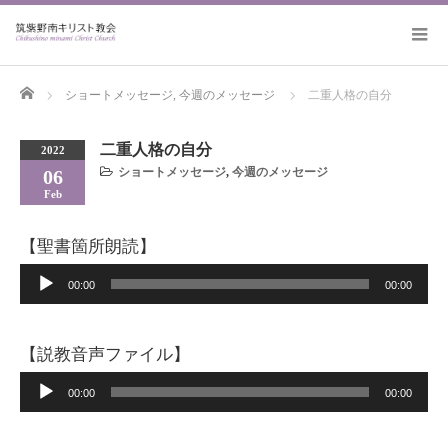
Home
ショートメッセージ
,
今週のメッセージ
二重人格の自分
二重人格の自分
2022
ショートメッセージ
,
今週のメッセージ
06
Feb
【聖書箇所朗読】
音
00:00
00:00
声
プ
【説教音声ファイル】
レ
音
00:00
00:00
ー
声