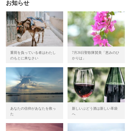
お知らせ
重荷を負っている者はわたし
7月26日聖歌隊賛美「恵みのひ
のもとに来なさい
かりは」
あなたの信仰があなたを救っ
新しいぶどう酒は新しい革袋
た
へ