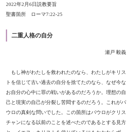
ヤ
プ
2022年2月6日説教要旨
ー
レ
聖書箇所 ローマ7:22-25
ー
ヤ
二重人格の自分
ー
瀬戸 毅義
もし神がわたしを救われたのなら、わたしがキリス
トを信じて古い過去の自分を捨てたのなら、なぜ今な
お自分の心中に罪の戦いがあるのだろうか。理想の自
己と現実の自己が分裂し苦悶するのだろう。これがパ
ウロの真剣な問いでした。この箇所はパウロがクリス
チャンになる以前のことを述べたのであるとする見方