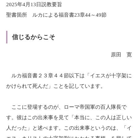
ヤ
レ
2025年4月13日説教要旨
ー
ー
聖書箇所 ルカによる福音書23章44～49節
ヤ
ー
信じるからこそ
原田 寛
ルカ福音書２３章４４節以下は「イエスが十字架に
かけられて死んだ」ことを記しています。
ここに登場するのが、ローマ帝国軍の百人隊長で
す。彼はこの出来事を見て「本当に、この人は正しい
人だった」と述べます。この出来事というのは、「イ