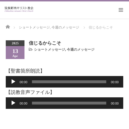
Home
ショートメッセージ
,
今週のメッセージ
信じるからこそ
信じるからこそ
2025
ショートメッセージ
,
今週のメッセージ
13
Apr
【聖書箇所朗読】
音
00:00
00:00
声
【説教音声ファイル】
プ
音
00:00
00:00
レ
声
ー
プ