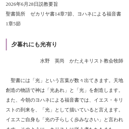
ヤ
レ
2026年6月28日説教要旨
ー
ー
聖書箇所 ゼカリヤ書14章7節、ヨハネによる福音書
ヤ
1章5節
ー
夕暮れにも光有り
水野 英尚 かたえキリスト教会牧師
聖書には「光」という言葉が数々出てきます。天地
創造の物語で神は「光あれ」と「光」を創造します。
また、今朝のヨハネによる福音書では、イエス・キリ
ストの到来を、「光」として描いていると言えます。
イエスご自身も「光の子らしく歩みなさい」と言われ