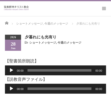
Home
ショートメッセージ
,
今週のメッセージ
夕暮れにも光有り
夕暮れにも光有り
2026
ショートメッセージ
,
今週のメッセージ
28
Jun
【聖書箇所朗読】
音
00:00
00:00
声
【説教音声ファイル】
プ
音
00:00
00:00
レ
声
ー
プ