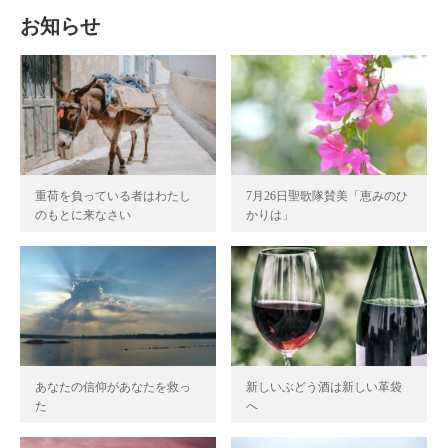
お知らせ
重荷を負っている者はわたし
7月26日聖歌隊賛美「恵みのひ
のもとに来なさい
かりは」
あなたの信仰があなたを救っ
新しいぶどう酒は新しい革袋
た
へ