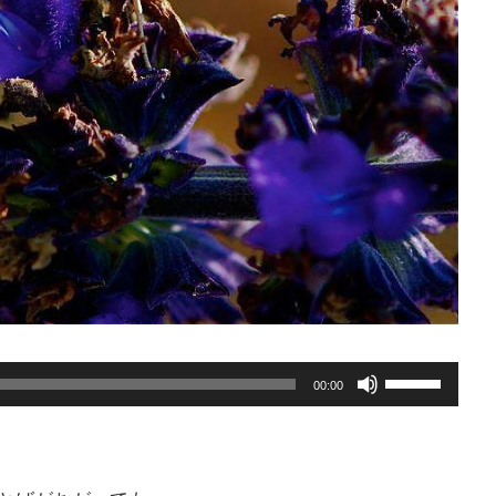
ボ
00:00
リ
ュ
ー
ム