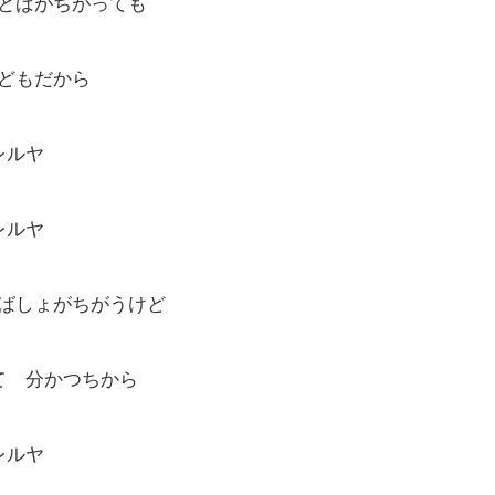
とばがちがっても
調
節
に
どもだから
は
上
下
レルヤ
矢
印
キ
レルヤ
ー
を
使
くばしょがちがうけど
っ
て
く
て 分かつちから
だ
さ
い。
レルヤ