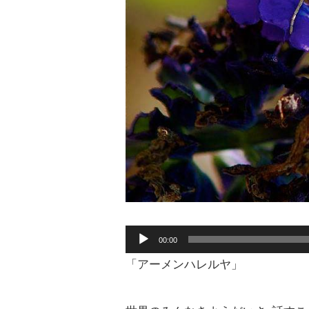
音
00:00
声
プ
「アーメンハレルヤ」
レ
ー