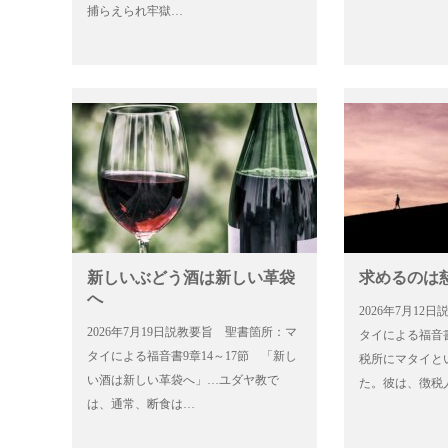
捕らえられ牢獄…
新しいぶどう酒は新しい革袋
求めるのは
へ
2026年7月1
2026年7月19日説教要旨 聖書箇所：マ
タイによる福音書
タイによる福音書9章14～17節 「新し
税所にマタイと
い酒は新しい革袋へ」…ユダヤ教で
た。彼は、徴税
は、通常、断食は…