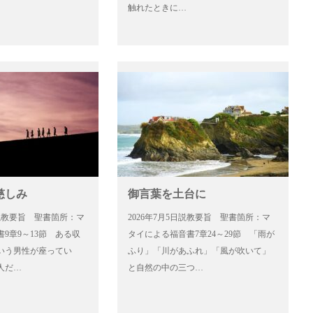
触れたときに…
慈しみ
御言葉を土台に
2日説教要旨 聖書箇所：マ
2026年7月5日説教要旨 聖書箇所：マ
9章9～13節 ある収
タイによる福音書7章24～29節 「雨が
いう男性が座ってい
ふり」「川があふれ」「風が吹いて」
人だ…
と自然の中の三つ…