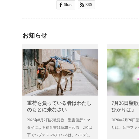
Share
RSS
お知らせ
重荷を負っている者はわたし
7月26日聖
のもとに来なさい
ひかりは」
2026年8月2日説教要旨 聖書箇所：マ
2026年7月2
タイによる福音書11章28～30節 2節以
りは』音声ファ
下でバプテスマのヨハネは、ヘロデに