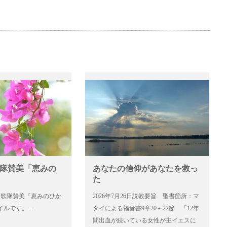
歌隊賛美「恵みの
あなたの信仰があなたを救っ
た
6日聖歌隊賛美『恵みのひか
2026年7月26日説教要旨 聖書箇所：マ
イルです。…
タイによる福音書9章20～22節 「12年
間出血が続いている女性が主イエスに