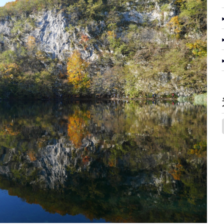
調
節
に
は
上
下
矢
印
キ
ー
を
使
っ
て
く
だ
さ
い。