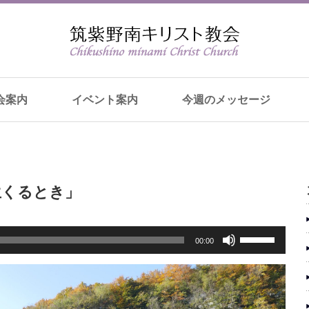
会案内
イベント案内
今週のメッセージ
」
生くるとき」
ボ
00:00
リ
ュ
ー
ム