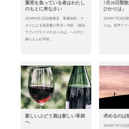
重荷を負っている者はわたし
7月26日聖
のもとに来なさい
ひかりは」
2026年8月2日説教要旨 聖書箇所：マ
2026年7月2
タイによる福音書11章28～30節 2節以
りは』音声ファ
下でバプテスマのヨハネは、ヘロデに
捕らえられ牢獄…
新しいぶどう酒は新しい革袋
求めるのは
へ
2026年7月1