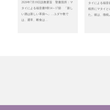
2026年7月19日説教要旨 聖書箇所：マ
タイによる福音書
タイによる福音書9章14～17節 「新し
税所にマタイと
い酒は新しい革袋へ」…ユダヤ教で
た。彼は、徴税
は、通常、断食は…