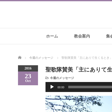
ホーム
教会案内
集
Home
今週のメッセージ
聖歌隊賛美「主にありて生くるとき
2016
聖歌隊賛美「主にありて
23
今週のメッセージ
Oct
音
00:00
声
プ
レ
ー