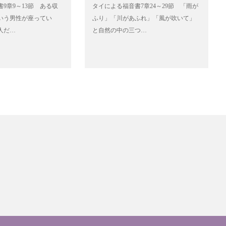
9章9～13節 ある収
タイによる福音書7章24～29節 「雨が
いう男性が座ってい
ふり」「川があふれ」「風が吹いて」
人だ…
と自然の中の三つ…