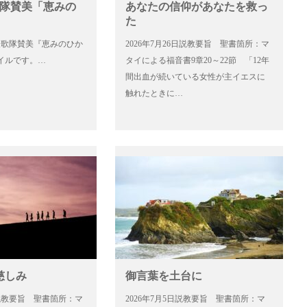
歌隊賛美「恵みの
あなたの信仰があなたを救っ
た
6日聖歌隊賛美『恵みのひか
2026年7月26日説教要旨 聖書箇所：マ
イルです。…
タイによる福音書9章20～22節 「12年
間出血が続いている女性が主イエスに
触れたときに…
慈しみ
御言葉を土台に
2日説教要旨 聖書箇所：マ
2026年7月5日説教要旨 聖書箇所：マ