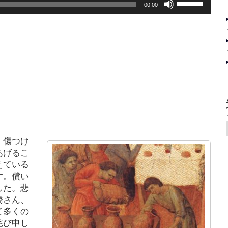
ボ
00:00
ー
リ
ム
ュ
調
ー
節
ム
に
調
は
節
上
に
下
は
、傷つけ
あげるこ
矢
上
えている
印
下
す。償い
した。悲
キ
矢
橋さん、
ー
印
て多くの
詫び申し
を
キ