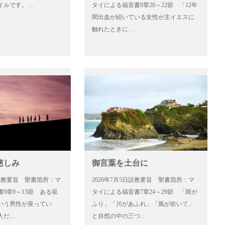
イルです。…
タイによる福音書9章20～22節 「12年
間出血が続いている女性が主イエスに
触れたときに…
慈しみ
御言葉を土台に
2日説教要旨 聖書箇所：マ
2026年7月5日説教要旨 聖書箇所：マ
9章9～13節 ある収
タイによる福音書7章24～29節 「雨が
いう男性が座ってい
ふり」「川があふれ」「風が吹いて」
人だ…
と自然の中の三つ…