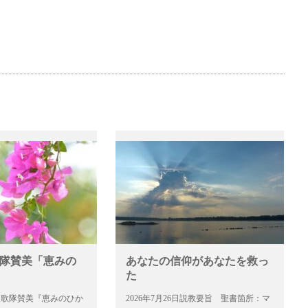
歌隊賛美「恵みの
あなたの信仰があなたを救っ
た
6日聖歌隊賛美『恵みのひか
2026年7月26日説教要旨 聖書箇所：マ