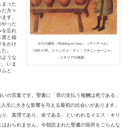
しまった
使
ー
った方々
います。
っ
を
のやった
て
使
みを忘れ
く
二度と繰
っ
りをかけ
カナの婚礼（Wedding at Cana）（ディテール）
だ
て
した。
1308-11年。ドゥッチョ・ディ・ブオニンセーニャ。
さ
のような
イタリアの画家。
く
と、いま
い。
だ
ウムと
さ
い。
悔いの言葉です。聖書に「罪の支払う報酬は死である」
には人生に大きな影響を与える最初の出会いがあります。
あり、真理であり、命である」といわれるイエス・キリ
にはおられません。今朝読まれた聖書の箇所をごらんな