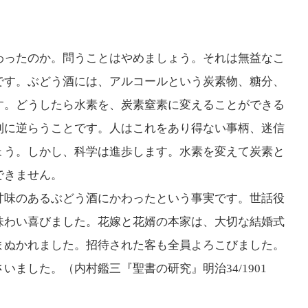
わったのか。問うことはやめましょう。それは無益なこ
です。ぶどう酒には、アルコールという炭素物、糖分、
す。どうしたら水素を、炭素窒素に変えることができる
則に逆らうことです。人はこれをあり得ない事柄、迷信
ょう。しかし、科学は進歩します。水素を変えて炭素と
できません。
甘味のあるぶどう酒にかわったという事実です。世話役
味わい喜びました。花嫁と花婿の本家は、大切な結婚式
まぬかれました。招待された客も全員よろこびました。
ました。（内村鑑三『聖書の研究』明治34/1901