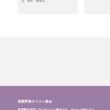
は、通常、断食は…
筑紫野南キリスト教会
筑紫野市原田に立つキリスト教会です。あなたの街のキリ