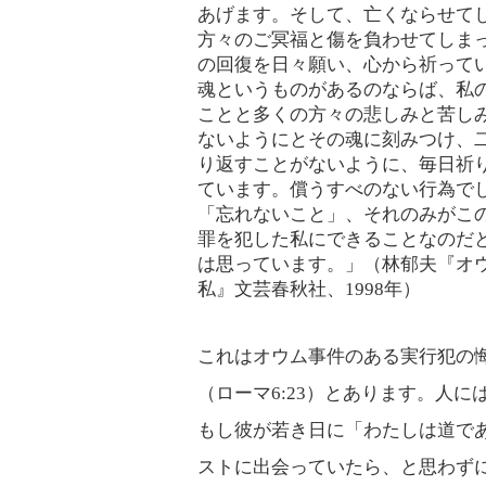
あげます。そして、亡くならせて
方々のご冥福と傷を負わせてしま
の回復を日々願い、心から祈って
魂というものがあるのならば、私
ことと多くの方々の悲しみと苦し
ないようにとその魂に刻みつけ、
り返すことがないように、毎日祈
ています。償うすべのない行為で
「忘れないこと」、それのみがこ
罪を犯した私にできることなのだ
は思っています。」（林郁夫『オ
私』文芸春秋社、1998年）
これはオウム事件のある実行犯の
（ローマ6:23）とあります。人
もし彼が若き日に「わたしは道で
ストに出会っていたら、と思わず