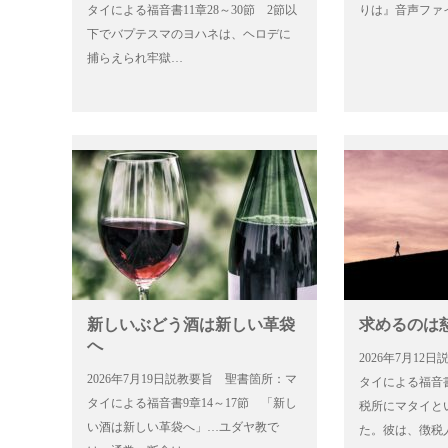
タイによる福音書11章28～30節 2節以
りは』音声ファ
下でバプテスマのヨハネは、ヘロデに
捕らえられ牢獄…
新しいぶどう酒は新しい革袋
求めるのは
へ
2026年7月1
2026年7月19日説教要旨 聖書箇所：マ
タイによる福音書
タイによる福音書9章14～17節 「新し
税所にマタイと
い酒は新しい革袋へ」…ユダヤ教で
た。彼は、徴税