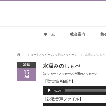
ホーム
教会案内
集
Home
ショートメッセージ
,
今週のメッセージ
水汲みのしもべ
2018
水汲みのしもべ
15
ショートメッセージ
,
今週のメッセージ
Jul
【聖書箇所朗読】
音
00:00
声
【説教音声ファイル】
プ