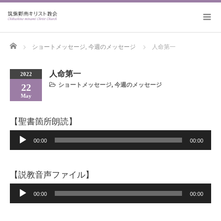
Home
ショートメッセージ
,
今週のメッセージ
人命第一
人命第一
2022
ショートメッセージ
,
今週のメッセージ
22
May
【聖書箇所朗読】
音
00:00
00:00
声
プ
【説教音声ファイル】
レ
音
00:00
00:00
ー
声