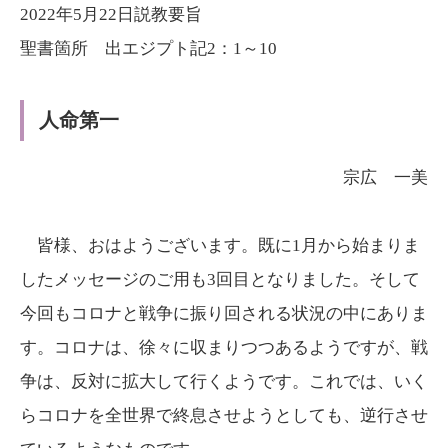
ヤ
プ
2022年5月22日説教要旨
ー
レ
聖書箇所 出エジプト記2：1～10
ー
ヤ
人命第一
ー
宗広 一美
皆様、おはようございます。既に1月から始まりま
したメッセージのご用も3回目となりました。そして
今回もコロナと戦争に振り回される状況の中にありま
す。コロナは、徐々に収まりつつあるようですが、戦
争は、反対に拡大して行くようです。これでは、いく
らコロナを全世界で終息させようとしても、逆行させ