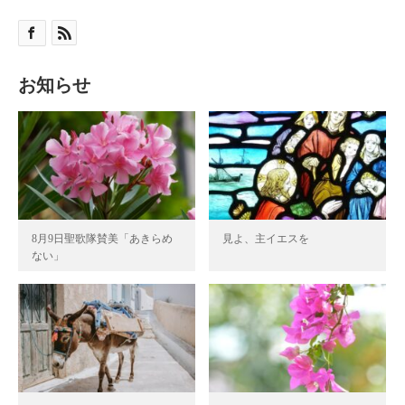
お知らせ
8月9日聖歌隊賛美「あきらめ
見よ、主イエスを
ない」