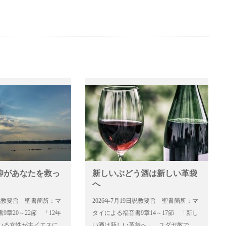
仰があなたを救っ
新しいぶどう酒は新しい革袋
へ
6日説教要旨 聖書箇所：マ
2026年7月19日説教要旨 聖書箇所：マ
9章20～22節 「12年
タイによる福音書9章14～17節 「新し
いる女性が主イエスに
い酒は新しい革袋へ」…ユダヤ教で