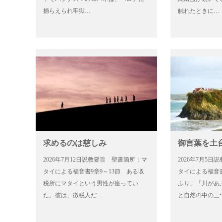
捕らえられ牢獄…
触れたときに…
求めるのは慈しみ
御言葉を土
2026年7月12日説教要旨 聖書箇所：マ
2026年7月5
タイによる福音書9章9～13節 ある収
タイによる福音書
税所にマタイという男性が座ってい
ふり」「川があ
た。彼は、徴税人だ…
と自然の中の三