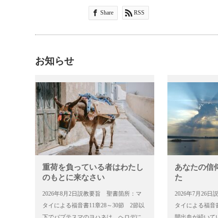
Share
RSS
お知らせ
重荷を負っている者はわたし
あなたの信
のもとに来なさい
た
2026年8月2日説教要旨 聖書箇所：マ
2026年7月2
タイによる福音書11章28～30節 2節以
タイによる福音書
下でバプテスマのヨハネは、ヘロデに
間出血が続いて