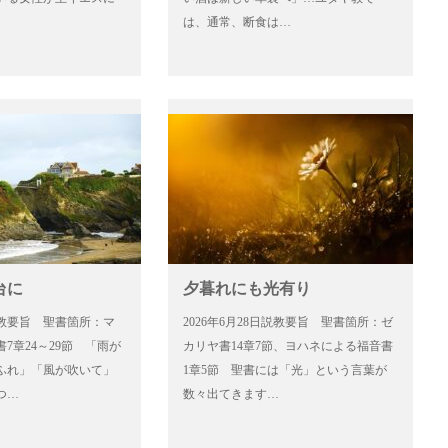
は、通常、断食は…
台に
夕暮れにも光有り
日説教要旨 聖書箇所：マ
2026年6月28日説教要旨 聖書箇所：ゼ
7章24～29節 「雨が
カリヤ書14章7節、ヨハネによる福音書
ふれ」「風が吹いて」
1章5節 聖書には「光」という言葉が
つ…
数々出てきます…