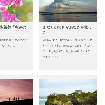
歌隊賛美「恵みの
あなたの信仰があなたを救っ
た
6日聖歌隊賛美『恵みのひか
2026年7月26日説教要旨 聖書箇所：マ
イルです。…
タイによる福音書9章20～22節 「12年
間出血が続いている女性が主イエスに
触れたときに…