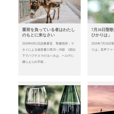
重荷を負っている者はわたし
7月26日聖
のもとに来なさい
ひかりは」
2026年8月2日説教要旨 聖書箇所：マ
2026年7月2
タイによる福音書11章28～30節 2節以
りは』音声ファ
下でバプテスマのヨハネは、ヘロデに
捕らえられ牢獄…