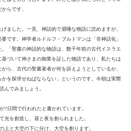
使
だからです。
キ
っ
ー
て
げました。一見、神話的で眉唾な物語に読めますが、
を
く
必要です。神学者ルドルフ・ブルトマンは「非神話化」
使
だ
た。「聖書の神話的な物語は、数千年前の古代イスラエ
っ
さ
に基づいて神さまの御業を証した物語であり、私たちは
て
い。
ながら、古代の聖書著者が何を訴えようとしているか、
く
るかを探求せねばならない」というのです。今朝は実際
だ
を読んでみましょう。
さ
い。
が7日間で行われたと書かれています。
して光を創造し、昼と夜を創られました。
空の上と大空の下に分け、大空を創ります。