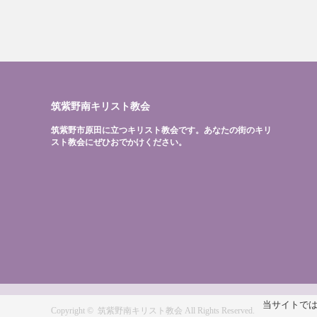
筑紫野南キリスト教会
筑紫野市原田に立つキリスト教会です。あなたの街のキリ
スト教会にぜひおでかけください。
当サイトでは
Copyright ©
筑紫野南キリスト教会
All Rights Reserved.