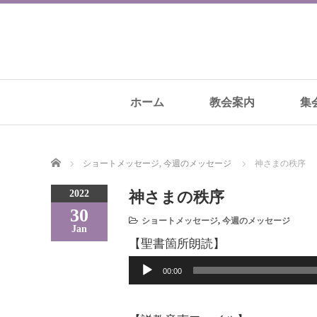
ホーム
教会案内
集
Home
ショートメッセージ
,
今週のメッセージ
神さまの秩序
2022
神さまの秩序
30
ショートメッセージ
,
今週のメッセージ
Jan
【聖書箇所朗読】
音
00:00
声
プ