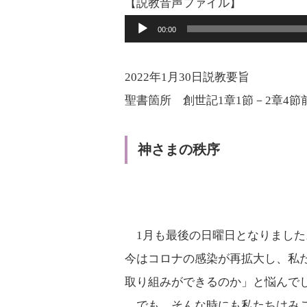
【説教音声ファイル】
レ
音
00:00
ー
声
ヤ
プ
2022年1月30日説教要旨
ー
レ
聖書箇所 創世記1章1節－2章4節
ー
ヤ
神さまの秩序
ー
1月も最後の日曜日となりました
今はコロナの感染が再拡大し、私
取り組みができるのか」と悩んで
でも、そんな時にも私たちはみこ