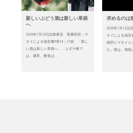
新しいぶどう酒は新しい革袋
求めるのは
へ
2026年7月1
2026年7月19日説教要旨 聖書箇所：マ
タイによる福音書
タイによる福音書9章14～17節 「新し
税所にマタイと
い酒は新しい革袋へ」…ユダヤ教で
た。彼は、徴税
は、通常、断食は…