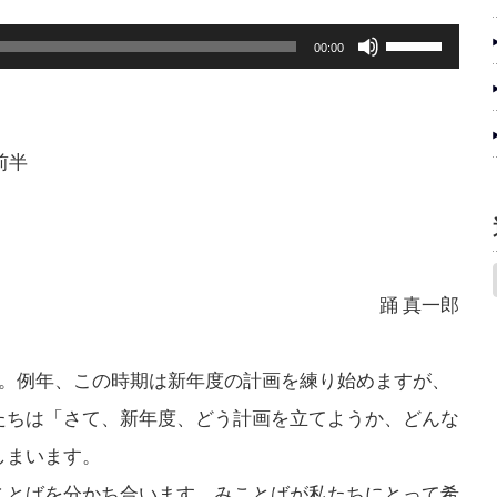
ー
ボ
00:00
ム
リ
調
ュ
節
ー
前半
に
ム
は
調
上
節
下
踊 真一郎
に
矢
は
印
。例年、この時期は新年度の計画を練り始めますが、
上
キ
たちは「さて、新年度、どう計画を立てようか、どんな
下
ー
しまいます。
矢
を
とばを分かち合います。みことばが私たちにとって希
印