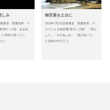
慈しみ
御言葉を土台に
2日説教要旨 聖書箇所：マ
2026年7月5日説教要旨 聖書箇所：マ
9章9～13節 ある収
タイによる福音書7章24～29節 「雨が
いう男性が座ってい
ふり」「川があふれ」「風が吹いて」
人だ…
と自然の中の三つ…